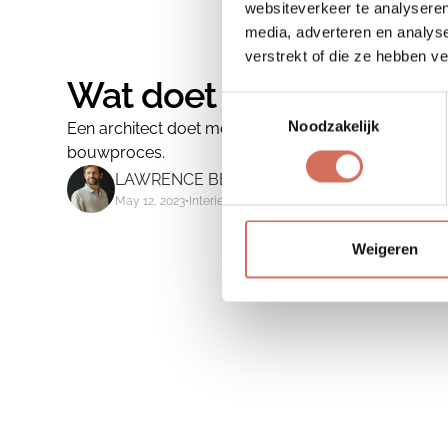
websiteverkeer te analyseren
media, adverteren en analys
verstrekt of die ze hebben v
Wat doet een architect 
Toestemmingsselectie
Noodzakelijk
Een architect doet meer dan enkel ontwerpen. Wij v
bouwproces.
LAWRENCE BESSEMANS
May 12, 2023
•
Interieurontwerp
Weigeren