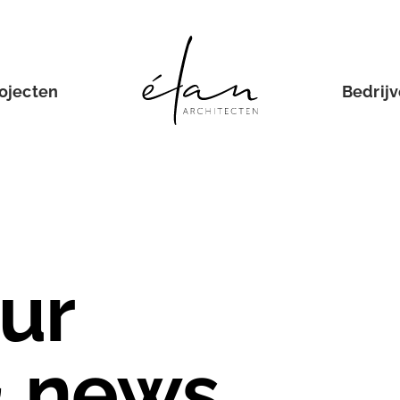
ojecten
Bedrij
ur
& news