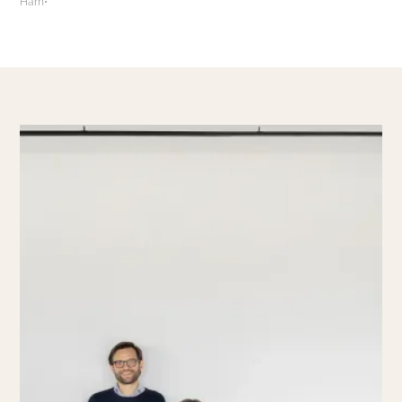
Ham
•