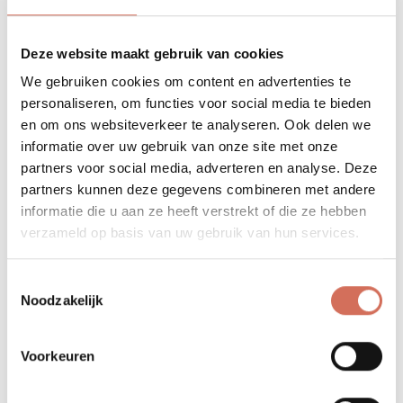
Westerlo
Van den Plas |
Tuinarchitect Ken Verelst
Deze website maakt gebruik van cookies
We gebruiken cookies om content en advertenties te
Gerelateerde projecten
personaliseren, om functies voor social media te bieden
en om ons websiteverkeer te analyseren. Ook delen we
informatie over uw gebruik van onze site met onze
partners voor social media, adverteren en analyse. Deze
partners kunnen deze gegevens combineren met andere
informatie die u aan ze heeft verstrekt of die ze hebben
verzameld op basis van uw gebruik van hun services.
Toestemmingsselectie
Noodzakelijk
Voorkeuren