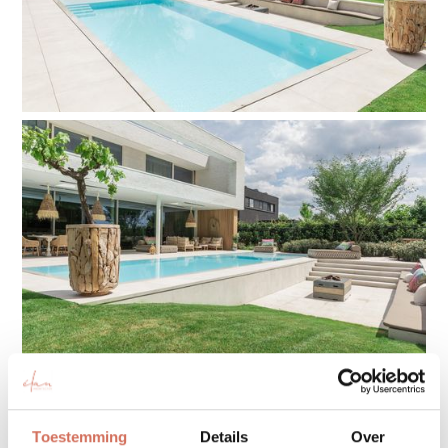
REGIO
SAMENWERKING
Interieurarchitect Kissy
Toestemming
Details
Over