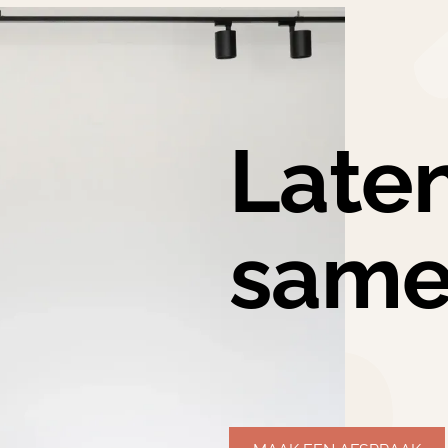
Lat
same