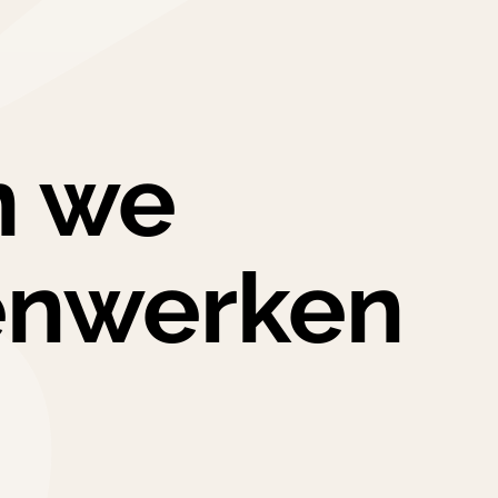
en we
nwerken