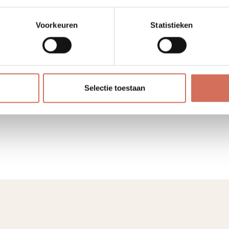
Voorkeuren
Statistieken
Woning MB
Selectie toestaan
•